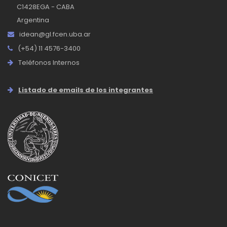
C1428EGA - CABA
Argentina
idean@gl.fcen.uba.ar
(+54) 11 4576-3400
Teléfonos Internos
Listado de emails de los integrantes