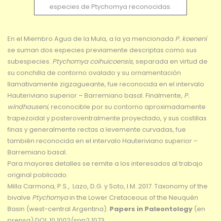
especies de Ptychomya reconocidas.
En el Miembro Agua de la Mula, a la ya mencionada
P. koeneni
se suman dos especies previamente descriptas como sus
subespecies.
Ptychomya coihuicoensis
, separada en virtud de
su conchilla de contorno ovalado y su ornamentación
llamativamente zigzagueante, fue reconocida en el intervalo
Hauteriviano superior – Barremiano basal. Finalmente,
P.
windhauseni,
reconocible por su contorno aproximadamente
trapezoidal y posteroventralmente proyectado, y sus costillas
finas y generalmente rectas a levemente curvadas, fue
también reconocida en el intervalo Hauteriviano superior –
Barremiano basal.
Para mayores detalles se remite a los interesados al trabajo
original poblicado.
Milla Carmona, P.S., Lazo, D.G. y Soto, I.M. 2017. Taxonomy of the
bivalve
Ptychomya
in the Lower Cretaceous of the Neuquén
Basin (west-central Argentina).
Papers in Paleontology
(en
prensa) DOI: 10.1002/spp2.1073.