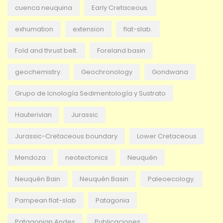
cuenca neuquina
Early Cretaceous.
exhumation
extension
flat-slab.
Fold and thrust belt.
Foreland basin
geochemistry.
Geochronology
Gondwana
Grupo de Icnología Sedimentología y Sustrato
Hauterivian
Jurassic
Jurassic-Cretaceous boundary
Lower Cretaceous
Mendoza
neotectonics
Neuquén
Neuquén Bain
Neuquén Basin
Paleoecology.
Pampean flat-slab
Patagonia
Patagonian Andes
Publicaciones