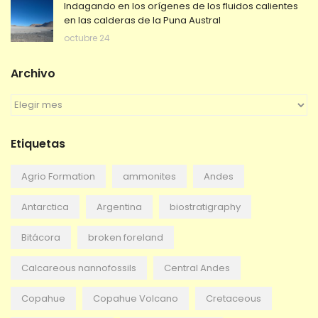
Indagando en los orígenes de los fluidos calientes
en las calderas de la Puna Austral
octubre 24
Archivo
A
r
c
Etiquetas
h
i
v
Agrio Formation
ammonites
Andes
o
Antarctica
Argentina
biostratigraphy
Bitácora
broken foreland
Calcareous nannofossils
Central Andes
Copahue
Copahue Volcano
Cretaceous