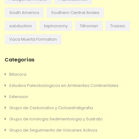
South America
Southern Central Andes
subduction
taphonomy
Tithonian
Triassic
Vaca Muerta Formation
Categorías
Bitacora
Estudios Paleobiologicos en Ambientes Continentales
Extension
Grupo de Carbonatos y Cicloestratigrafia
Grupo de Icnologia Sedimentologia y Sustrato
Grupo de Seguimiento de Volcanes Activos