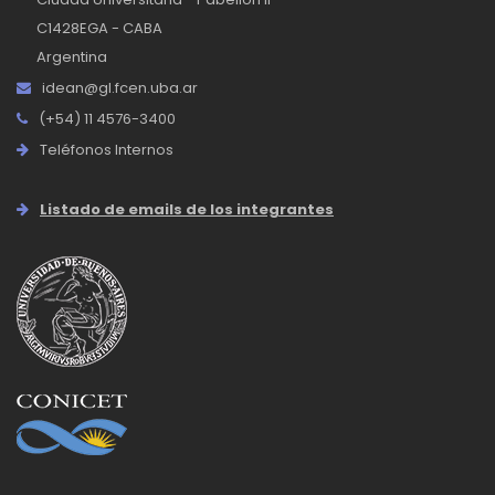
C1428EGA - CABA
Argentina
idean@gl.fcen.uba.ar
(+54) 11 4576-3400
Teléfonos Internos
Listado de emails de los integrantes