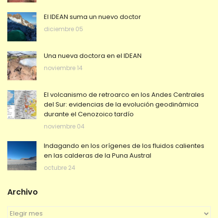
El IDEAN suma un nuevo doctor
diciembre 05
Una nueva doctora en el IDEAN
noviembre 14
El volcanismo de retroarco en los Andes Centrales
del Sur: evidencias de la evolución geodinámica
durante el Cenozoico tardío
noviembre 04
Indagando en los orígenes de los fluidos calientes
en las calderas de la Puna Austral
octubre 24
Archivo
A