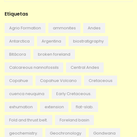
r
c
Etiquetas
h
i
v
Agrio Formation
ammonites
Andes
o
Antarctica
Argentina
biostratigraphy
Bitácora
broken foreland
Calcareous nannofossils
Central Andes
Copahue
Copahue Volcano
Cretaceous
cuenca neuquina
Early Cretaceous.
exhumation
extension
flat-slab.
Fold and thrust belt.
Foreland basin
geochemistry.
Geochronology
Gondwana