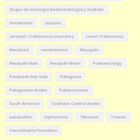
Grupo de Icnología Sedimentología y Sustrato
Hauterivian
Jurassic
Jurassic-Cretaceous boundary
Lower Cretaceous
Mendoza
neotectonics
Neuquén
Neuquén Bain
Neuquén Basin
Paleoecology.
Pampean flat-slab
Patagonia
Patagonian Andes
Publicaciones
South America
Southern Central Andes
subduction
taphonomy
Tithonian
Triassic
Vaca Muerta Formation