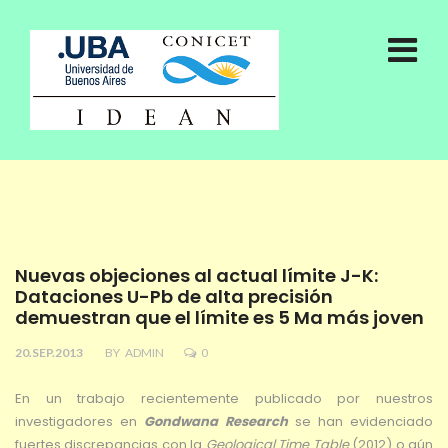
Nuevas objeciones al actual límite J-K:
Dataciones U-Pb de alta precisión
demuestran que el límite es 5 Ma más joven
20.SEP.2013
BY
ADMIN
0
En un trabajo recientemente publicado por nuestros
investigadores en
Gondwana Research
se han evidenciado
fuertes discrepancias con la
Geological Time Table
(2012) o aún