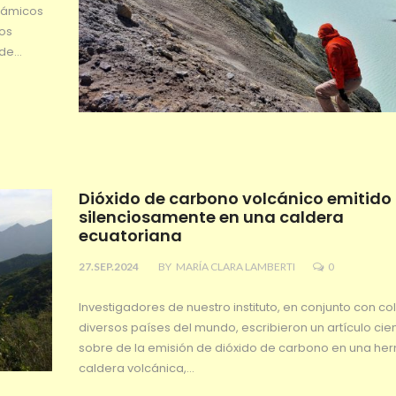
inámicos
mos
 de…
Dióxido de carbono volcánico emitido
silenciosamente en una caldera
ecuatoriana
27.SEP.2024
BY
MARÍA CLARA LAMBERTI
0
Investigadores de nuestro instituto, en conjunto con c
diversos países del mundo, escribieron un artículo cien
sobre de la emisión de dióxido de carbono en una he
caldera volcánica,…