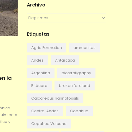
Archivo
A
r
c
Etiquetas
h
i
v
Agrio Formation
ammonites
o
Andes
Antarctica
Argentina
biostratigraphy
en la
Bitácora
broken foreland
Calcareous nannofossils
tónica
Central Andes
Copahue
guimiento
fico y
Copahue Volcano