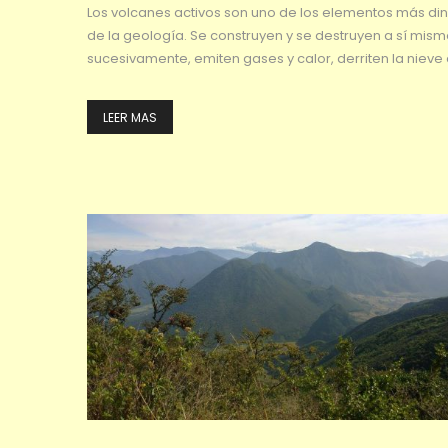
Los volcanes activos son uno de los elementos más d
de la geología. Se construyen y se destruyen a sí mis
sucesivamente, emiten gases y calor, derriten la nieve
LEER MAS