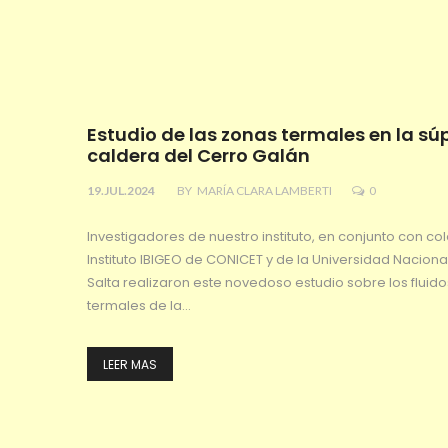
Estudio de las zonas termales en la sú
caldera del Cerro Galán
19.JUL.2024
BY
MARÍA CLARA LAMBERTI
0
Investigadores de nuestro instituto, en conjunto con co
Instituto IBIGEO de CONICET y de la Universidad Naciona
Salta realizaron este novedoso estudio sobre los fluido
termales de la…
LEER MAS