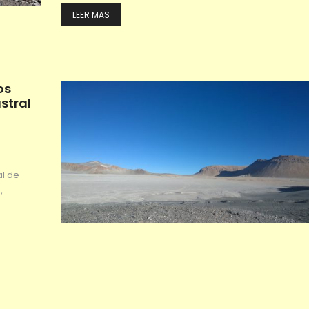
LEER MAS
os
stral
al de
,