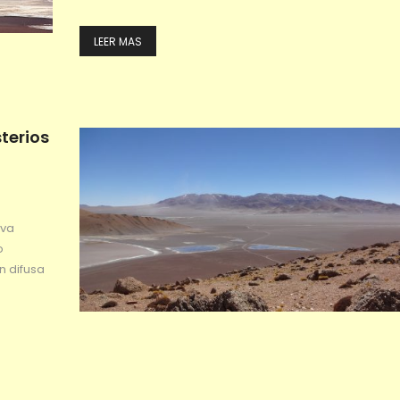
LEER MAS
terios
eva
o
n difusa