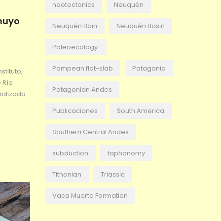
neotectonics
Neuquén
muyo
Neuquén Bain
Neuquén Basin
Paleoecology.
Pampean flat-slab
Patagonia
stituto,
 Río
Patagonian Andes
analizado
Publicaciones
South America
Southern Central Andes
subduction
taphonomy
Tithonian
Triassic
Vaca Muerta Formation