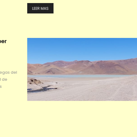
LEER MAS
per
legas del
l de
s