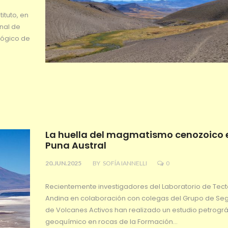
ituto, en
nal de
lógico de
La huella del magmatismo cenozoico 
Puna Austral
20.JUN.2025
BY
SOFÍA IANNELLI
0
Recientemente investigadores del Laboratorio de Tec
Andina en colaboración con colegas del Grupo de Se
de Volcanes Activos han realizado un estudio petrográ
geoquímico en rocas de la Formación…