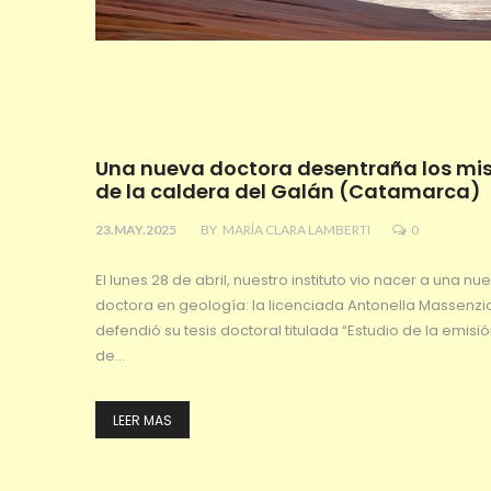
Una nueva doctora desentraña los mis
de la caldera del Galán (Catamarca)
23.MAY.2025
BY
MARÍA CLARA LAMBERTI
0
El lunes 28 de abril, nuestro instituto vio nacer a una nu
doctora en geología: la licenciada Antonella Massenzi
defendió su tesis doctoral titulada “Estudio de la emisió
de…
LEER MAS