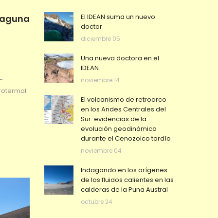
El IDEAN suma un nuevo
 Laguna
doctor
diciembre 05
Una nueva doctora en el
IDEAN
-
noviembre 14
rotermal
El volcanismo de retroarco
en los Andes Centrales del
Sur: evidencias de la
evolución geodinámica
durante el Cenozoico tardío
noviembre 04
Indagando en los orígenes
de los fluidos calientes en las
calderas de la Puna Austral
octubre 24