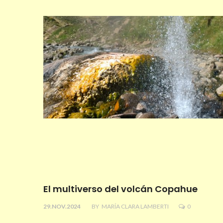
El multiverso del volcán Copahue
29.NOV.2024
BY
MARÍA CLARA LAMBERTI
0