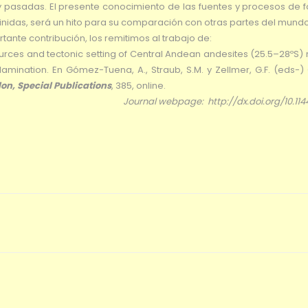
 pasadas. El presente conocimiento de las fuentes y procesos de 
inidas, será un hito para su comparación con otras partes del mundo
tante contribución, los remitimos al trabajo de:
urces and tectonic setting of Central Andean andesites (25.5–28ºS) 
lamination. En Gómez-Tuena, A., Straub, S.M. y Zellmer, G.F. (eds-
on, Special Publications
, 385, online.
Journal webpage: http://dx.doi.org/10.114