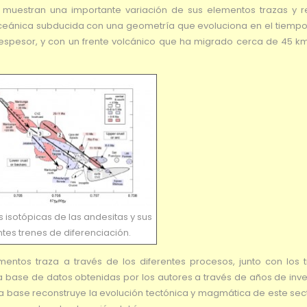
 muestran una importante variación de sus elementos trazas y r
 oceánica subducida con una geometría que evoluciona en el tiempo
spesor, y con un frente volcánico que ha migrado cerca de 45 km
 isotópicas de las andesitas y sus
ntes trenes de diferenciación.
ementos traza a través de los diferentes procesos, junto con los 
a base de datos obtenidas por los autores a través de años de inve
ta base reconstruye la evolución tectónica y magmática de este sec