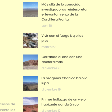
Más allá de lo conocido:
investigadoras reinterpretan
el levantamiento de la
Cordillera Frontal
abril 10
Vivir con el fuego bajo los
pies
marzo 27
Cerrando el año con una
doctora más
diciembre 26
La orogenia Chánica bajo la
lupa
diciembre 19
Primer hallazgo de un viejo
rocesos de
habitante gondwánico
rante los
diciembre 12