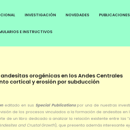
UCIONAL
INVESTIGACIÓN
NOVEDADES
PUBLICACIONES
ULARIOS E INSTRUCTIVOS
s andesitas orogénicas en los Andes Centrales
to cortical y erosión por subducción
don
editado en sus
Special Publications
por una de nuestras invest
visión de los procesos vinculados a la formación de andesitas en 
rte de un libro dedicado a analizar la relación existente entre las 
Andesites and Crustal Growth
), que presenta además interesante e