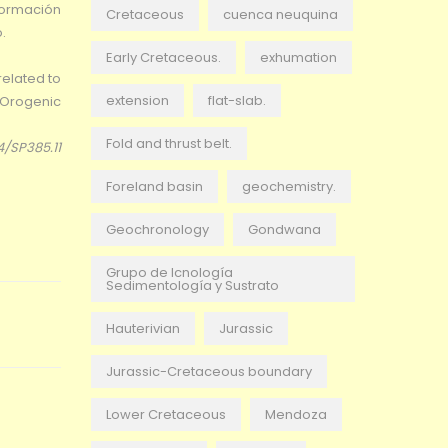
formación
Cretaceous
cuenca neuquina
.
Early Cretaceous.
exhumation
related to
extension
flat-slab.
) Orogenic
Fold and thrust belt.
4/SP385.11
Foreland basin
geochemistry.
Geochronology
Gondwana
Grupo de Icnología
Sedimentología y Sustrato
Hauterivian
Jurassic
Jurassic-Cretaceous boundary
Lower Cretaceous
Mendoza