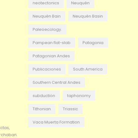
neotectonics
Neuquén
Neuquén Bain
Neuquén Basin
Paleoecology.
Pampean flat-slab
Patagonia
Patagonian Andes
Publicaciones
South America
Southern Central Andes
subduction
taphonomy
Tithonian
Triassic
Vaca Muerta Formation
ctas,
archaban.