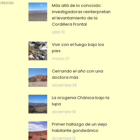
a desde
Más allá de lo conocido:
investigadoras reinterpretan
el levantamiento de la
Cordillera Frontal
abril 10
Vivir con el fuego bajo los
pies
marzo 27
Cerrando el año con una
doctora más
diciembre 26
La orogenia Chánica bajo la
lupa
diciembre 19
Primer hallazgo de un viejo
habitante gondwánico
diciembre 12