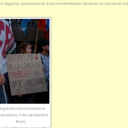
bró algunas quemaduras. Esxs manifestantes llevarán un recuerdo ext
egunda marcha federal
versitaria. Foto de Martina
Rizzo.