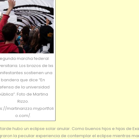
egunda marcha federal
versitaria. Los brazos de lxs
nifestantes sostienen una
bandera que dice “En
efensa de la universidad
ública”. Foto de Martina
Rizzo.
ps://martinarizzo.myportfoli
o.com/.
 tarde hubo un eclipse solar anular. Como buenos hijos e hijas de Exa
lograron la peculiar experiencia de contemplar el eclipse mientras m