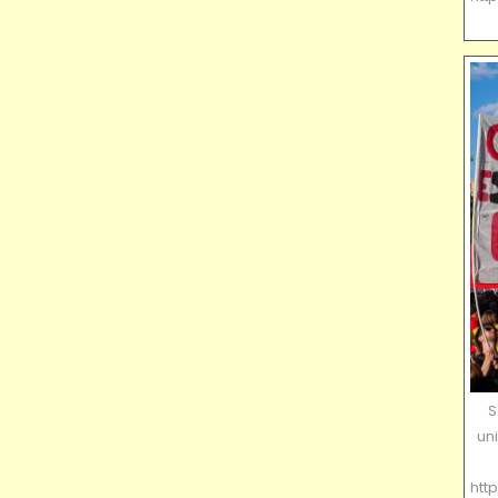
S
uni
htt