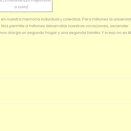
ps://martinarizzo.myportfoli
o.com/.
en nuestra memoria individual y colectiva. Para millones la universi
. Nos permite a millones desarrollar nuestras vocaciones, ascender
s otorga un segundo hogar y una segunda familia. Y si eso no es li