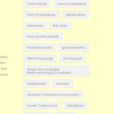
Cretaceous
cuenca neuquina
Early Cretaceous.
exhumation
extension
flat-slab.
Fold and thrust belt.
Foreland basin
geochemistry.
reso,
Geochronology
Gondwana
cha
e sus
Grupo de Icnología
Sedimentología y Sustrato
isas.
Hauterivian
Jurassic
Jurassic-Cretaceous boundary
Lower Cretaceous
Mendoza