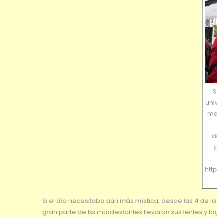
S
uni
ma
d
p
htt
Si el día necesitaba aún más mística, desde las 4 de la
gran parte de lxs manifestantes llevaron sus lentes y 