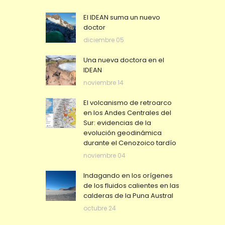
El IDEAN suma un nuevo
doctor
diciembre 05
Una nueva doctora en el
IDEAN
noviembre 14
El volcanismo de retroarco
en los Andes Centrales del
Sur: evidencias de la
evolución geodinámica
durante el Cenozoico tardío
noviembre 04
Indagando en los orígenes
de los fluidos calientes en las
calderas de la Puna Austral
octubre 24