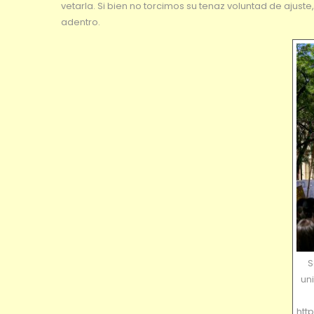
vetarla. Si bien no torcimos su tenaz voluntad de ajus
adentro.
S
uni
htt