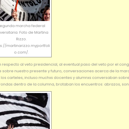
egunda marcha federal
versitaria. Foto de Martina
Rizzo.
ps://martinarizzo.myportfoli
o.com/.
especto al veto presidencial, al eventual paso del veto por el cong
 sobre nuestro presente y futuro, conversaciones acerca de la mar
de los carteles, incluso muchxs docentes y alumnxs conversaban sobr
ondas dentro de la columna, brotaban los encuentros: abrazos, sonr