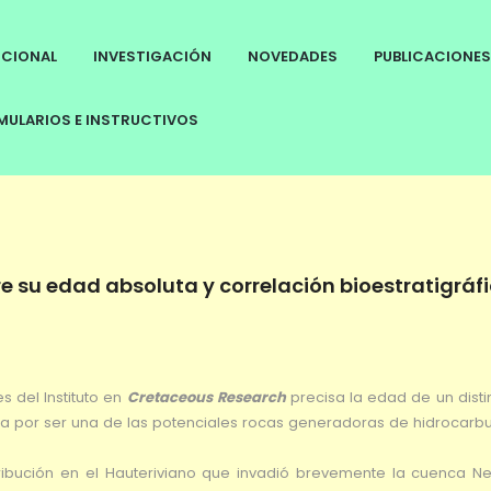
UCIONAL
INVESTIGACIÓN
NOVEDADES
PUBLICACIONES
ULARIOS E INSTRUCTIVOS
re su edad absoluta y correlación bioestratigráfi
 del Instituto en
Cretaceous Research
precisa la edad de un distin
cia por ser una de las potenciales rocas generadoras de hidrocarbu
ibución en el Hauteriviano que invadió brevemente la cuenca N