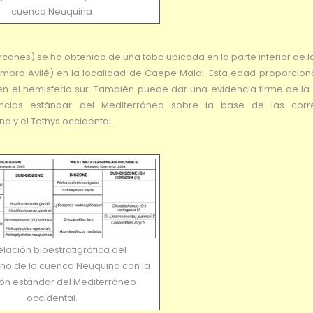
cuenca Neuquina
rcones) se ha obtenido de una toba ubicada en la parte inferior de 
iembro Avilé) en la localidad de Caepe Malal. Esta edad proporcion
en el hemisferio sur. También puede dar una evidencia firme de la
encias estándar del Mediterráneo sobre la base de las corre
a y el Tethys occidental.
lación bioestratigráfica del
ano de la cuenca Neuquina con la
ón estándar del Mediterráneo
occidental.