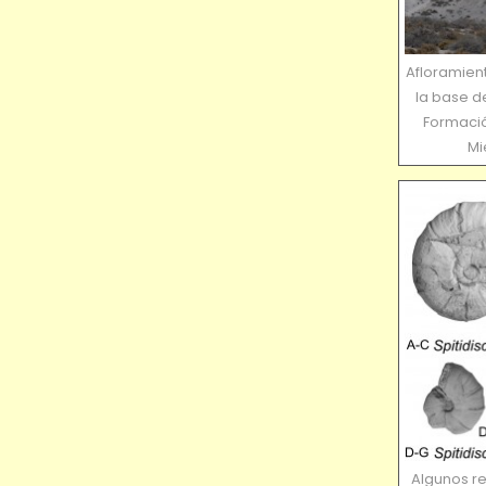
Afloramient
la base d
Formació
Mi
Algunos re