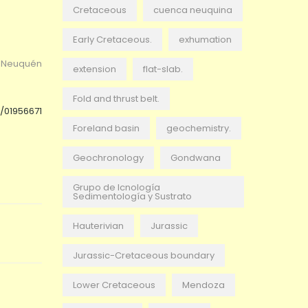
Cretaceous
cuenca neuquina
Early Cretaceous.
exhumation
e Neuquén
extension
flat-slab.
Fold and thrust belt.
/01956671
Foreland basin
geochemistry.
Geochronology
Gondwana
Grupo de Icnología
Sedimentología y Sustrato
Hauterivian
Jurassic
Jurassic-Cretaceous boundary
Lower Cretaceous
Mendoza