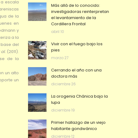
r a escala
Más allá de lo conocido:
areniscas
investigadoras reinterpretan
gua de la
el levantamiento de la
quenes en
Cordillera Frontal
edmann y
abril 10
eriza a la
Vivir con el fuego bajo los
 base del
pies
 al.
(2011).
marzo 27
se de la
Cerrando el año con una
n un alto
doctora más
oporte un
diciembre 26
La orogenia Chánica bajo la
lupa
diciembre 19
Primer hallazgo de un viejo
habitante gondwánico
diciembre 12