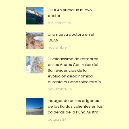
El IDEAN suma un nuevo
doctor
diciembre 05
Una nueva doctora en el
IDEAN
noviembre 14
El volcanismo de retroarco
en los Andes Centrales del
Sur: evidencias de la
evolución geodinámica
durante el Cenozoico tardío
noviembre 04
Indagando en los orígenes
de los fluidos calientes en las
calderas de la Puna Austral
octubre 24