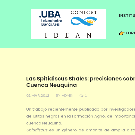
INSTIT
FORM
Las Spitidiscus Shales: precisiones sob
Cuenca Neuquina
02.MAR.2012
BY
ADMIN
1
Un trabajo recientemente publicado por investigadores
de lutitas negras en la Formación Agrio, de importan
cuenca Neuquina.
Spitidiscus
es un género de amonite de amplia distr