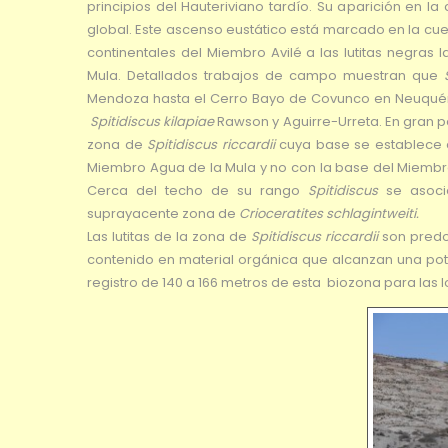
principios del Hauteriviano tardío. Su aparición en l
global. Este ascenso eustático está marcado en la cue
continentales del Miembro Avilé a las lutitas negras
Mula. Detallados trabajos de campo muestran que
Mendoza hasta el Cerro Bayo de Covunco en Neuquén
Spitidiscus kilapiae
Rawson y Aguirre-Urreta. En gran p
zona de
Spitidiscus riccardii
cuya base se establece c
Miembro Agua de la Mula y no con la base del Miembr
Cerca del techo de su rango
Spitidiscus
se asoci
suprayacente zona de
Crioceratites schlagintweiti.
Las lutitas de la zona de
Spitidiscus riccardii
son predo
contenido en material orgánica que alcanzan una po
registro de 140 a 166 metros de esta biozona para las 