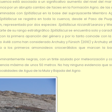
a cuenca está asociada a un significativo aumento del nivel del ma
nca por un abrupto cambio de facies en la Formación Agrio; de las 
 laminadas con
Spitidiscus
en la base del suprayacente Miembro A
Spitidiscus
se registra en toda la cuenca, desde el Paso de Piu
, representado por dos especies:
Spitidiscus riccardii
Leanza y Wi
arte de su rango estratigráfico
Spitidiscus
se encuentra solo y caract
on la primera aparición del género y por lo tanto coincide con la
o Avilé como han considerado Archuby y Fürsich (2010) y Archuby
et
a a los primeros amonoideos criocerátidos que marcan la ba
minantemente negras, con un tinte azulado por meteorización y co
tencia máxima de unos 50 metros. No hay ninguna evidencia que s
localidades de Agua de la Mula y Bajada del Agrio.