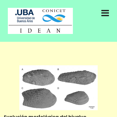
Evolución morfológica del bivalvo