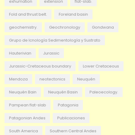
exhumation
extension
flat-slab.
Fold and thrust belt.
Foreland basin
geochemistry.
Geochronology
Gondwana
Grupo de Icnología Sedimentología y Sustrato
Hauterivian
Jurassic
Jurassic-Cretaceous boundary
Lower Cretaceous
Mendoza
neotectonics
Neuquén
Neuquén Bain
Neuquén Basin
Paleoecology.
Pampean flat-slab
Patagonia
Patagonian Andes
Publicaciones
South America
Southern Central Andes