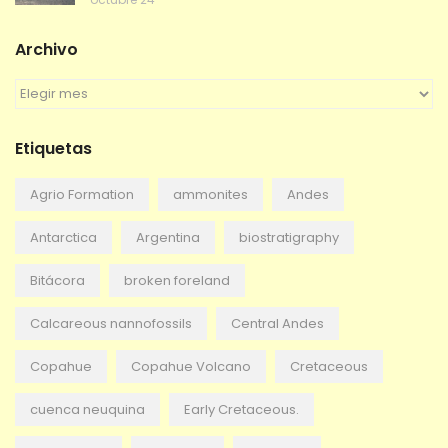
Archivo
A
r
c
Etiquetas
h
i
v
Agrio Formation
ammonites
Andes
o
Antarctica
Argentina
biostratigraphy
Bitácora
broken foreland
Calcareous nannofossils
Central Andes
Copahue
Copahue Volcano
Cretaceous
cuenca neuquina
Early Cretaceous.