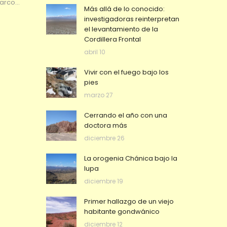
oarco…
Más allá de lo conocido:
investigadoras reinterpretan
el levantamiento de la
Cordillera Frontal
abril 10
Vivir con el fuego bajo los
pies
marzo 27
Cerrando el año con una
doctora más
diciembre 26
La orogenia Chánica bajo la
lupa
diciembre 19
Primer hallazgo de un viejo
habitante gondwánico
diciembre 12