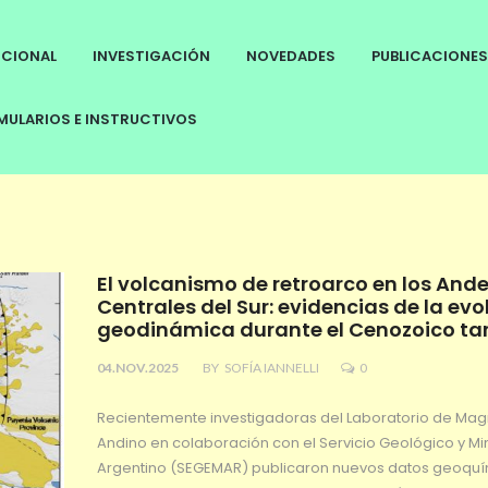
UCIONAL
INVESTIGACIÓN
NOVEDADES
PUBLICACIONES
ULARIOS E INSTRUCTIVOS
El volcanismo de retroarco en los And
Centrales del Sur: evidencias de la evo
geodinámica durante el Cenozoico ta
04.NOV.2025
BY
SOFÍA IANNELLI
0
Recientemente investigadoras del Laboratorio de Ma
Andino en colaboración con el Servicio Geológico y Mi
Argentino (SEGEMAR) publicaron nuevos datos geoqu