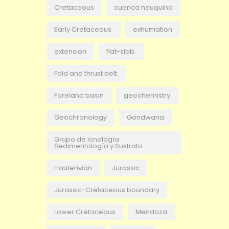
Cretaceous
cuenca neuquina
Early Cretaceous.
exhumation
extension
flat-slab.
Fold and thrust belt.
Foreland basin
geochemistry.
Geochronology
Gondwana
Grupo de Icnología
Sedimentología y Sustrato
Hauterivian
Jurassic
Jurassic-Cretaceous boundary
Lower Cretaceous
Mendoza