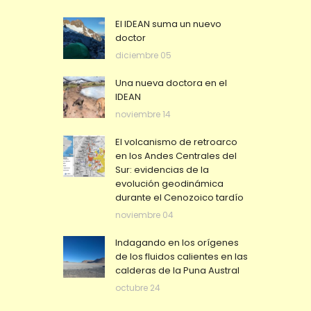
El IDEAN suma un nuevo
doctor
diciembre 05
Una nueva doctora en el
IDEAN
noviembre 14
El volcanismo de retroarco
en los Andes Centrales del
Sur: evidencias de la
evolución geodinámica
durante el Cenozoico tardío
noviembre 04
Indagando en los orígenes
de los fluidos calientes en las
calderas de la Puna Austral
octubre 24