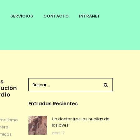
SERVICIOS
CONTACTO
INTRANET
es
lución
rdío
Entradas Recientes
Un doctor tras las huellas de
gmatismo
las aves
nero
abril 17
ímicos