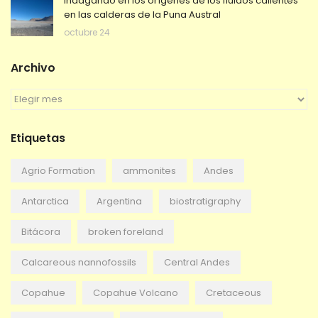
Indagando en los orígenes de los fluidos calientes
en las calderas de la Puna Austral
octubre 24
Archivo
A
r
c
Etiquetas
h
i
v
Agrio Formation
ammonites
Andes
o
Antarctica
Argentina
biostratigraphy
Bitácora
broken foreland
Calcareous nannofossils
Central Andes
Copahue
Copahue Volcano
Cretaceous