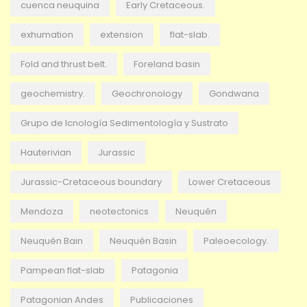
cuenca neuquina
Early Cretaceous.
exhumation
extension
flat-slab.
Fold and thrust belt.
Foreland basin
geochemistry.
Geochronology
Gondwana
Grupo de Icnología Sedimentología y Sustrato
Hauterivian
Jurassic
Jurassic-Cretaceous boundary
Lower Cretaceous
Mendoza
neotectonics
Neuquén
Neuquén Bain
Neuquén Basin
Paleoecology.
Pampean flat-slab
Patagonia
Patagonian Andes
Publicaciones