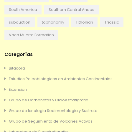
South America
Southern Central Andes
subduction
taphonomy
Tithonian
Triassic
Vaca Muerta Formation
Categorías
Bitacora
Estudios Paleobiologicos en Ambientes Continentales
Extension
Grupo de Carbonatos y Cicloestratigrafia
Grupo de Icnologia Sedimentologia y Sustrato
Grupo de Seguimiento de Volcanes Activos
Laboratorio de Bioestratigrafia