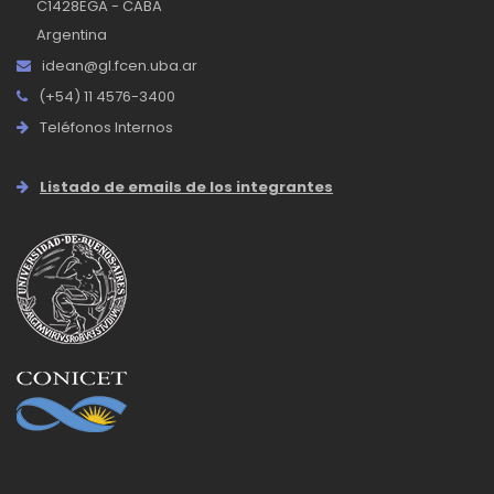
C1428EGA - CABA
Argentina
idean@gl.fcen.uba.ar
(+54) 11 4576-3400
Teléfonos Internos
Listado de emails de los integrantes