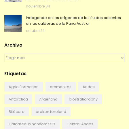
noviembre 04
Indagando en los orígenes de los fluidos calientes
en las calderas de la Puna Austral
octubre 24
Archivo
A
r
c
Etiquetas
h
i
v
Agrio Formation
ammonites
Andes
o
Antarctica
Argentina
biostratigraphy
Bitácora
broken foreland
Calcareous nannofossils
Central Andes