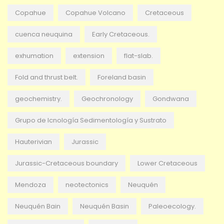
Copahue
Copahue Volcano
Cretaceous
cuenca neuquina
Early Cretaceous.
exhumation
extension
flat-slab.
Fold and thrust belt.
Foreland basin
geochemistry.
Geochronology
Gondwana
Grupo de Icnología Sedimentología y Sustrato
Hauterivian
Jurassic
Jurassic-Cretaceous boundary
Lower Cretaceous
Mendoza
neotectonics
Neuquén
Neuquén Bain
Neuquén Basin
Paleoecology.