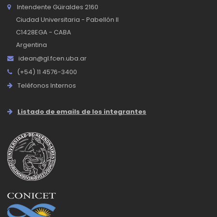
Intendente Güiraldes 2160
Ciudad Universitaria - Pabellón II
C1428EGA - CABA
Argentina
idean@gl.fcen.uba.ar
(+54) 11 4576-3400
Teléfonos Internos
Listado de emails de los integrantes