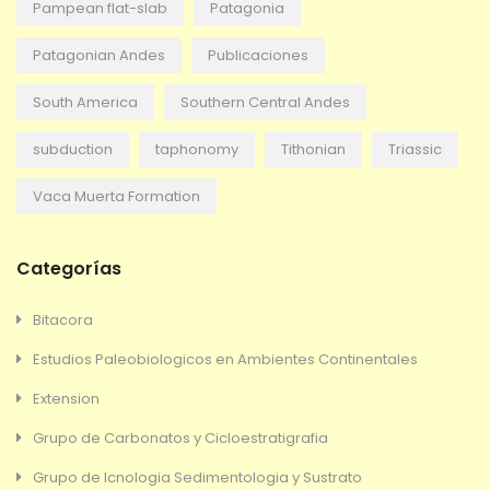
Pampean flat-slab
Patagonia
Patagonian Andes
Publicaciones
South America
Southern Central Andes
subduction
taphonomy
Tithonian
Triassic
Vaca Muerta Formation
Categorías
Bitacora
Estudios Paleobiologicos en Ambientes Continentales
Extension
Grupo de Carbonatos y Cicloestratigrafia
Grupo de Icnologia Sedimentologia y Sustrato