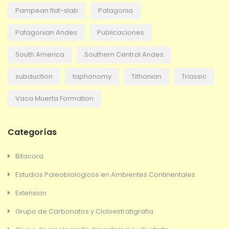
Pampean flat-slab
Patagonia
Patagonian Andes
Publicaciones
South America
Southern Central Andes
subduction
taphonomy
Tithonian
Triassic
Vaca Muerta Formation
Categorías
Bitacora
Estudios Paleobiologicos en Ambientes Continentales
Extension
Grupo de Carbonatos y Cicloestratigrafia