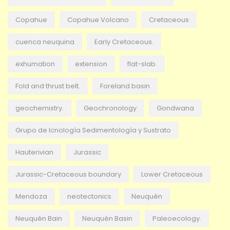
Copahue
Copahue Volcano
Cretaceous
cuenca neuquina
Early Cretaceous.
exhumation
extension
flat-slab.
Fold and thrust belt.
Foreland basin
geochemistry.
Geochronology
Gondwana
Grupo de Icnología Sedimentología y Sustrato
Hauterivian
Jurassic
Jurassic-Cretaceous boundary
Lower Cretaceous
Mendoza
neotectonics
Neuquén
Neuquén Bain
Neuquén Basin
Paleoecology.