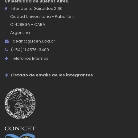
Universidad de Buenos Aires.
Intendente Güiraldes 2160
Ciudad Universitaria - Pabellón II
C1428EGA - CABA
Argentina
idean@gl.fcen.uba.ar
(+54) 11 4576-3400
Teléfonos Internos
Listado de emails de los integrantes