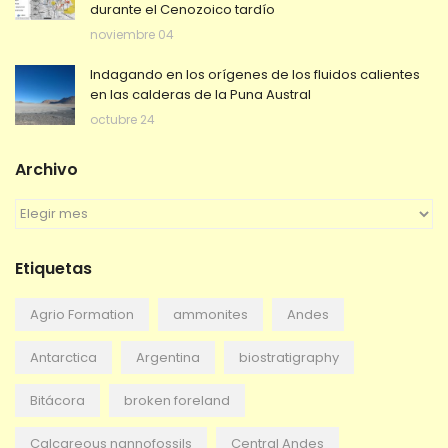
durante el Cenozoico tardío
noviembre 04
Indagando en los orígenes de los fluidos calientes
en las calderas de la Puna Austral
octubre 24
Archivo
A
r
c
Etiquetas
h
i
v
Agrio Formation
ammonites
Andes
o
Antarctica
Argentina
biostratigraphy
Bitácora
broken foreland
Calcareous nannofossils
Central Andes