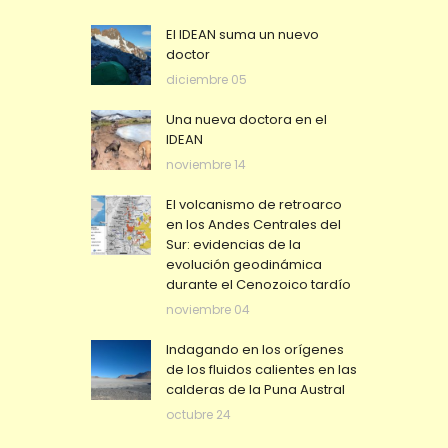
El IDEAN suma un nuevo
doctor
diciembre 05
Una nueva doctora en el
IDEAN
noviembre 14
El volcanismo de retroarco
en los Andes Centrales del
Sur: evidencias de la
evolución geodinámica
durante el Cenozoico tardío
noviembre 04
Indagando en los orígenes
de los fluidos calientes en las
calderas de la Puna Austral
octubre 24