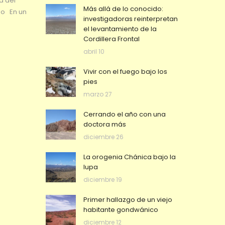
a del
Más allá de lo conocido:
eo En un
investigadoras reinterpretan
el levantamiento de la
Cordillera Frontal
abril 10
Vivir con el fuego bajo los
pies
marzo 27
Cerrando el año con una
doctora más
diciembre 26
La orogenia Chánica bajo la
lupa
diciembre 19
Primer hallazgo de un viejo
habitante gondwánico
diciembre 12