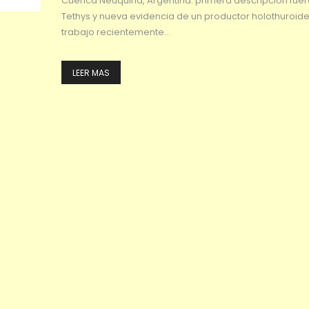
Cuenca Neuquina, Argentina: primera descripción fuer
Tethys y nueva evidencia de un productor holothuroid
trabajo recientemente…
LEER MAS