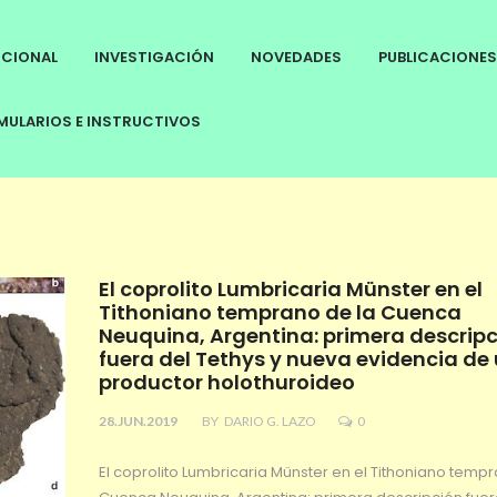
UCIONAL
INVESTIGACIÓN
NOVEDADES
PUBLICACIONES
ULARIOS E INSTRUCTIVOS
El coprolito Lumbricaria Münster en el
Tithoniano temprano de la Cuenca
Neuquina, Argentina: primera descrip
fuera del Tethys y nueva evidencia de
productor holothuroideo
28.JUN.2019
BY
DARIO G. LAZO
0
El coprolito Lumbricaria Münster en el Tithoniano temp