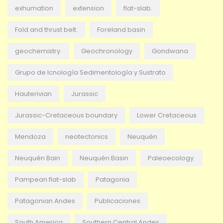
exhumation
extension
flat-slab.
Fold and thrust belt.
Foreland basin
geochemistry.
Geochronology
Gondwana
Grupo de Icnología Sedimentología y Sustrato
Hauterivian
Jurassic
Jurassic-Cretaceous boundary
Lower Cretaceous
Mendoza
neotectonics
Neuquén
Neuquén Bain
Neuquén Basin
Paleoecology.
Pampean flat-slab
Patagonia
Patagonian Andes
Publicaciones
South America
Southern Central Andes