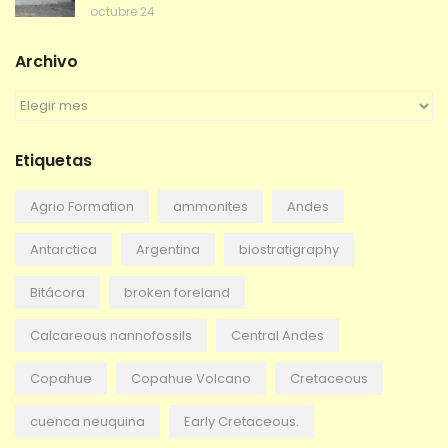
octubre 24
Archivo
A
r
c
Etiquetas
h
i
v
Agrio Formation
ammonites
Andes
o
Antarctica
Argentina
biostratigraphy
Bitácora
broken foreland
Calcareous nannofossils
Central Andes
Copahue
Copahue Volcano
Cretaceous
cuenca neuquina
Early Cretaceous.