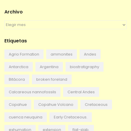
Archivo
A
r
c
Etiquetas
h
i
v
Agrio Formation
ammonites
Andes
o
Antarctica
Argentina
biostratigraphy
Bitácora
broken foreland
Calcareous nannofossils
Central Andes
Copahue
Copahue Volcano
Cretaceous
cuenca neuquina
Early Cretaceous.
exhumation
extension
flat-slab.