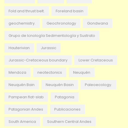
Fold and thrust belt.
Foreland basin
geochemistry.
Geochronology
Gondwana
Grupo de Icnología Sedimentología y Sustrato
Hauterivian
Jurassic
Jurassic-Cretaceous boundary
Lower Cretaceous
Mendoza
neotectonics
Neuquén
Neuquén Bain
Neuquén Basin
Paleoecology.
Pampean flat-slab
Patagonia
Patagonian Andes
Publicaciones
South America
Southern Central Andes